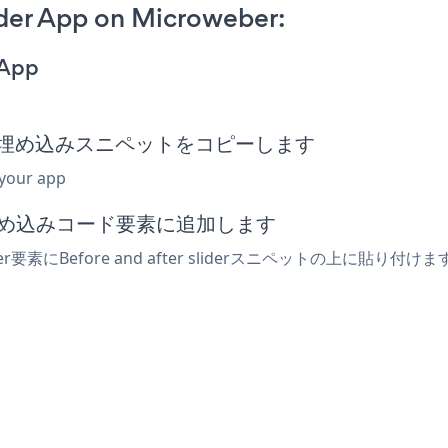
ider App on Microweber:
 App
 slider埋め込みスニペットをコピーします
 your app
たは埋め込みコード要素に追加します
要素にBefore and after sliderスニペットの上に貼り付