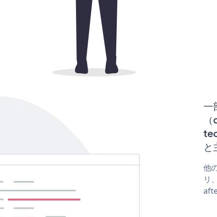
一
（d
te
と
他の
リ、
af