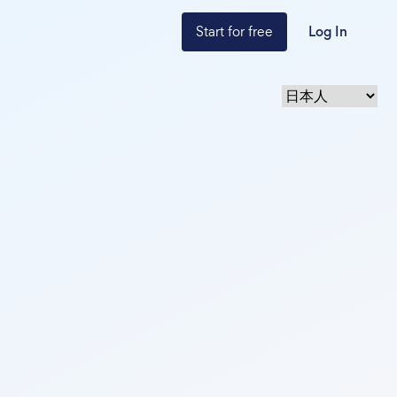
Start for free
Log In