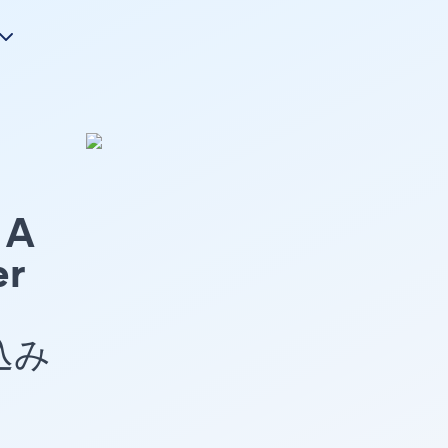
A
er
め込み