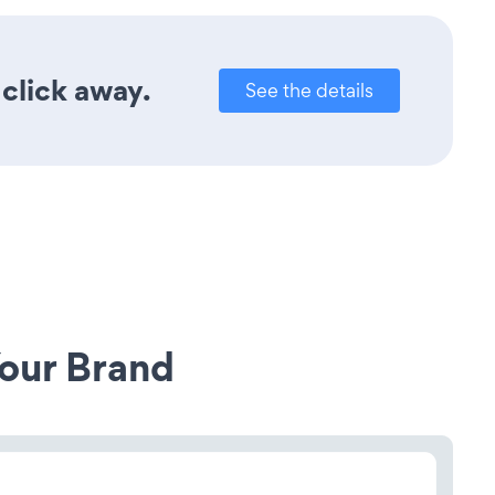
 click away.
See the details
our Brand