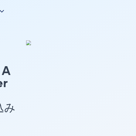
A
er
め込み