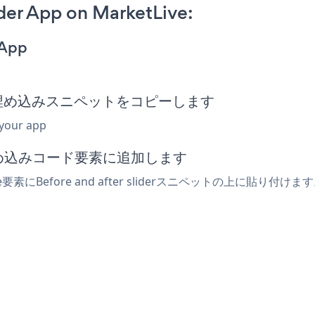
ider App on MarketLive:
 App
 slider埋め込みスニペットをコピーします
 your app
は埋め込みコード要素に追加します
要素にBefore and after sliderスニペットの上に貼り付