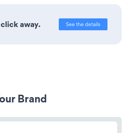
 click away.
See the details
our Brand