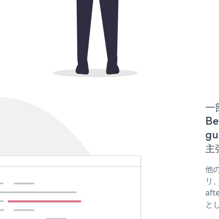
一
Be
gu
主
他の
リ、
af
と