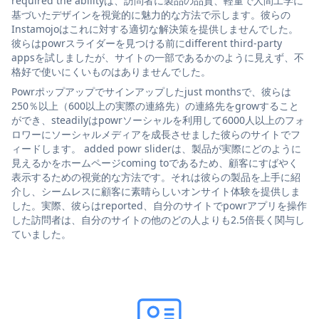
required the abilityは、訪問者に製品の品質、軽量で人間工学に
基づいたデザインを視覚的に魅力的な方法で示します。彼らの
Instamojoはこれに対する適切な解決策を提供しませんでした。
彼らはpowrスライダーを見つける前にdifferent third-party
appsを試しましたが、サイトの一部であるかのように見えず、不
格好で使いにくいものはありませんでした。
Powrポップアップでサインアップしたjust monthsで、彼らは
250％以上（600以上の実際の連絡先）の連絡先をgrowすること
ができ、steadilyはpowrソーシャルを利用して6000人以上のフォ
ロワーにソーシャルメディアを成長させました彼らのサイトでフ
ィードします。 added powr sliderは、製品が実際にどのように
見えるかをホームページcoming toであるため、顧客にすばやく
表示するための視覚的な方法です。それは彼らの製品を上手に紹
介し、シームレスに顧客に素晴らしいオンサイト体験を提供しま
した。実際、彼らはreported、自分のサイトでpowrアプリを操作
した訪問者は、自分のサイトの他のどの人よりも2.5倍長く関与し
ていました。