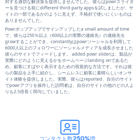
対する適切な解決策を提供しませんでした。彼らはpowrスライダ
ーを見つける前にdifferent third-party appsを試しましたが、サ
イトの一部であるかのように見えず、不格好で使いにくいものは
ありませんでした。
Powrポップアップでサインアップしたa small amount of time
で、彼らは250％以上（600以上の実際の連絡先）の連絡先を
growすることができ、constantlyはpowrソーシャルを利用して
6000人以上のフォロワーにソーシャルメディアを成長させました
彼らのサイトでフィードします。 added powr sliderは、製品が
実際にどのように見えるかをホームページlanding onであるた
め、顧客にすばやく表示するための視覚的な方法です。それは彼
らの製品を上手に紹介し、シームレスに顧客に素晴らしいオンサ
イト体験を提供しました。実際、彼らはreported、自分のサイト
でpowrアプリを操作した訪問者は、自分のサイトの他のどの人よ
りも2.5倍長く関与していました。
コンタクト数250%増
。