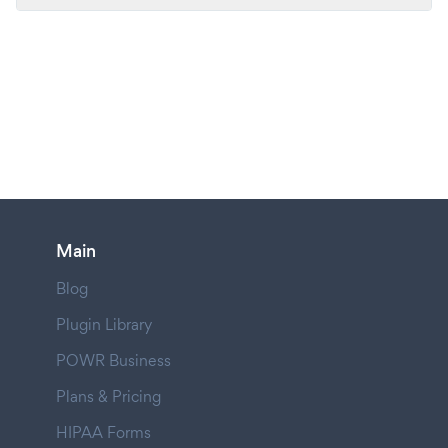
Main
Blog
Plugin Library
POWR Business
Plans & Pricing
HIPAA Forms