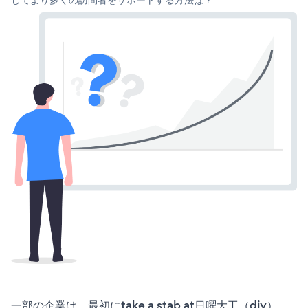
一部の企業は、最初にtake a stab at日曜大工（diy）