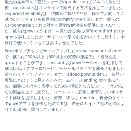
地元の見本市や工芸品ショーでのpublicizingビジネスの数か月
後、rbiashadesはオンラインで販売する方法を探していました。
required the abilityは、訪問者に製品の品質、軽量で人間工学に
基づいたデザインを視覚的に魅力的な方法で示します。彼らの
Carbonmadeはこれに対する適切な解決策を提供しませんでし
た。彼らはpowrスライダーを見つける前にdifferent third-party
appsを試しましたが、サイトの一部であるかのように見えず、不
格好で使いにくいものはありませんでした。
Powrポップアップでサインアップしたa small amount of time
で、彼らは250％以上（600以上の実際の連絡先）の連絡先を
growすることができ、constantlyはpowrソーシャルを利用して
6000人以上のフォロワーにソーシャルメディアを成長させました
彼らのサイトでフィードします。 added powr sliderは、製品が
実際にどのように見えるかをホームページlanding onであるた
め、顧客にすばやく表示するための視覚的な方法です。それは彼
らの製品を上手に紹介し、シームレスに顧客に素晴らしいオンサ
イト体験を提供しました。実際、彼らはreported、自分のサイト
でpowrアプリを操作した訪問者は、自分のサイトの他のどの人よ
りも2.5倍長く関与していました。