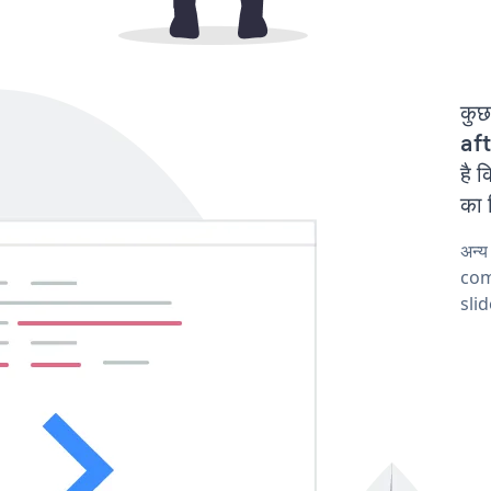
कुछ
aft
है 
का 
अन्य
comp
slid