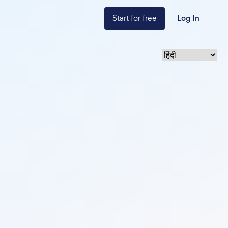
Start for free
Log In