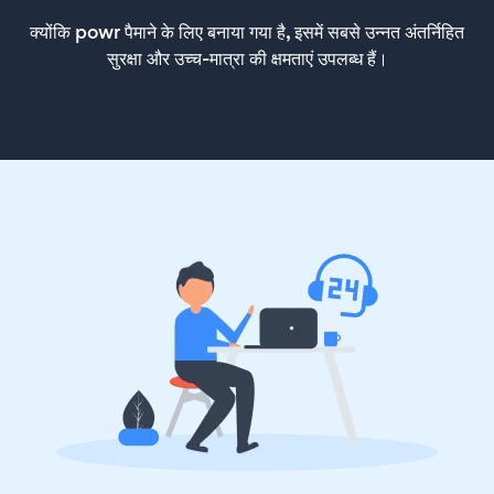
क्योंकि powr पैमाने के लिए बनाया गया है, इसमें सबसे उन्नत अंतर्निहित
सुरक्षा और उच्च-मात्रा की क्षमताएं उपलब्ध हैं।