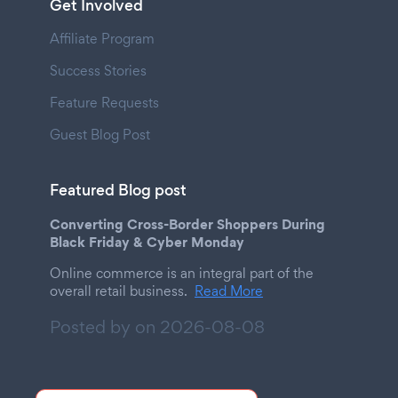
Get Involved
Affiliate Program
Success Stories
Feature Requests
Guest Blog Post
Featured Blog post
Converting Cross-Border Shoppers During
Black Friday & Cyber Monday
Online commerce is an integral part of the
overall retail business.
Read More
Posted by on
2026-08-08