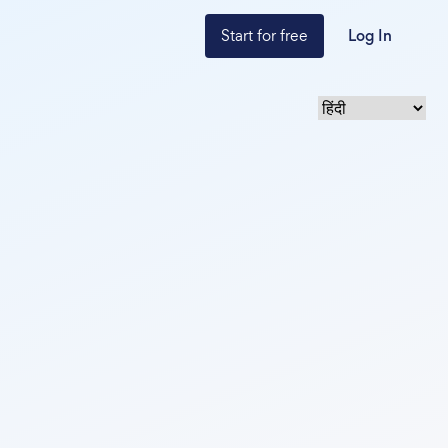
Start for free
Log In