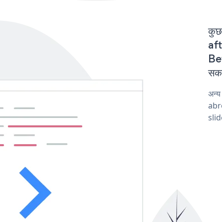
कुछ
aft
Bef
सकत
अन्य
abro
slid