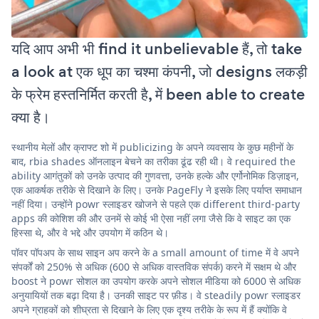
यदि आप अभी भी find it unbelievable हैं, तो take
a look at एक धूप का चश्मा कंपनी, जो designs लकड़ी
के फ्रेम हस्तनिर्मित करती है, में been able to create
क्या है।
स्थानीय मेलों और क्राफ्ट शो में publicizing के अपने व्यवसाय के कुछ महीनों के
बाद, rbia shades ऑनलाइन बेचने का तरीका ढूंढ रही थी। वे required the
ability आगंतुकों को उनके उत्पाद की गुणवत्ता, उनके हल्के और एर्गोनोमिक डिज़ाइन,
एक आकर्षक तरीके से दिखाने के लिए। उनके PageFly ने इसके लिए पर्याप्त समाधान
नहीं दिया। उन्होंने powr स्लाइडर खोजने से पहले एक different third-party
apps की कोशिश की और उनमें से कोई भी ऐसा नहीं लगा जैसे कि वे साइट का एक
हिस्सा थे, और वे भद्दे और उपयोग में कठिन थे।
पॉवर पॉपअप के साथ साइन अप करने के a small amount of time में वे अपने
संपर्कों को 250% से अधिक (600 से अधिक वास्तविक संपर्क) करने में सक्षम थे और
boost ने powr सोशल का उपयोग करके अपने सोशल मीडिया को 6000 से अधिक
अनुयायियों तक बढ़ा दिया है। उनकी साइट पर फ़ीड। वे steadily powr स्लाइडर
अपने ग्राहकों को शीघ्रता से दिखाने के लिए एक दृश्य तरीके के रूप में हैं क्योंकि वे