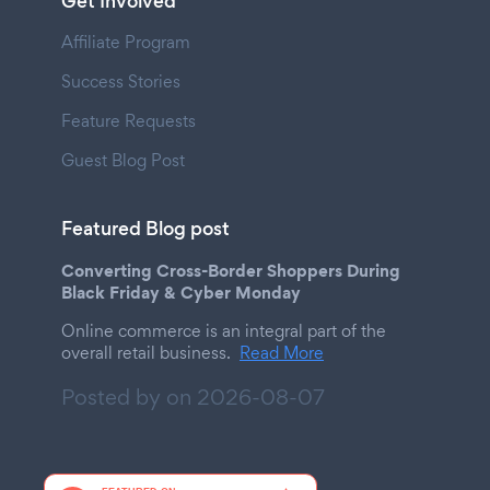
Get Involved
Affiliate Program
Success Stories
Feature Requests
Guest Blog Post
Featured Blog post
Converting Cross-Border Shoppers During
Black Friday & Cyber Monday
Online commerce is an integral part of the
overall retail business.
Read More
Posted by on
2026-08-07