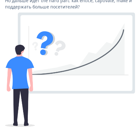
Но дальше идет the hard part: как entice, captivate, make и
поддержать больше посетителей?