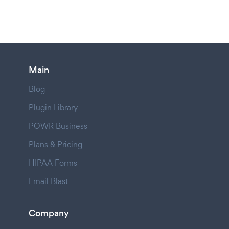
Main
Blog
Plugin Library
POWR Business
Plans & Pricing
HIPAA Forms
Email Blast
Company