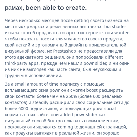
рамах, been able to create.
Через несколько месяцев после getting своего бизнеса на
местных ярмарках и ремесленных выставках rbia shades
искала способ продавать товары в интернете. они wanted,
чтобы показать посетителям качество своего продукта,
свой легкий и эргономичный дизайн в привлекательной
визуальной форме. их Prestashop не предоставили для
этого адекватного решения. они попробовали different
third-party apps, прежде чем нашли powr slider, и ни один
из них не выглядел как часть сайта, был неуклюжим и
трудным в использовании.
За a small amount of time подписку с помощью
всплывающего окна powr они смогли boost расширить
свои контакты более чем на 250% (более 600 реальных
контактов) и steadily расширили свои социальные сети до
более 6000 подписчиков, использующих powr social
кормить на их сайте. они added powr slider как
визуальный способ быстро показать своим клиентам,
поскольку они являются coming to домашней страницей,
как продукты выглядят в реальной жизни. он хорошо