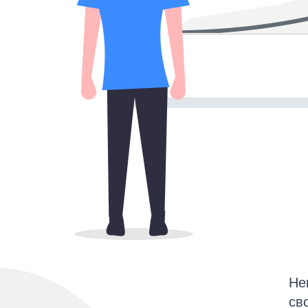
Не
св