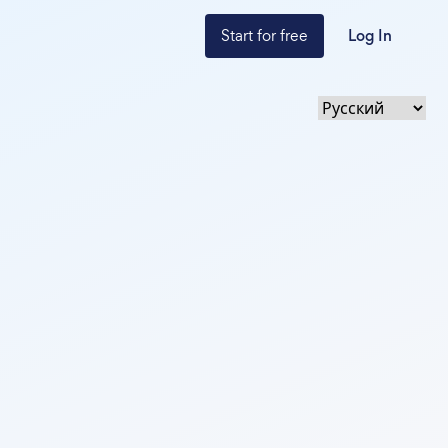
Start for free
Log In