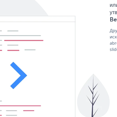
ил
ут
Bef
Дру
исх
abr
sli