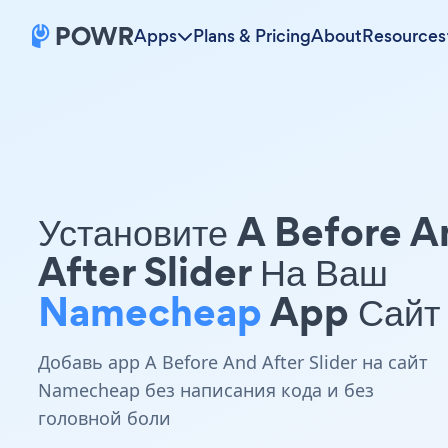
Apps
Plans & Pricing
About
Resources
Установите A Before A
After Slider На Ваш
Namecheap
App Сайт
Добавь app A Before And After Slider на сайт
Namecheap без написания кода и без
головной боли