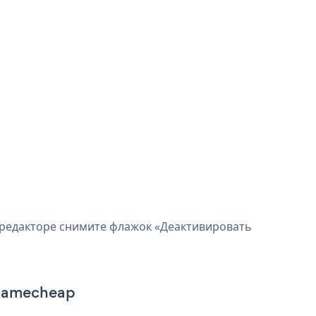
в редакторе снимите флажок «Деактивировать
е Namecheap