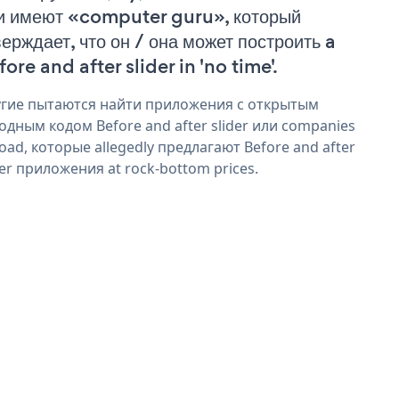
и имеют «computer guru», который
верждает, что он / она может построить a
ore and after slider in 'no time'.
гие пытаются найти приложения с открытым
одным кодом Before and after slider или companies
oad, которые allegedly предлагают Before and after
der приложения at rock-bottom prices.