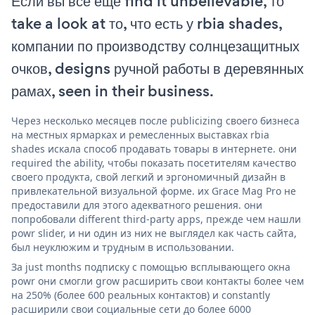
Если вы все еще find it unbelievable, то
take a look at то, что есть у rbia shades,
компании по производству солнцезащитных
очков, designs ручной работы в деревянных
рамах, seen in their business.
Через несколько месяцев после publicizing своего бизнеса
на местных ярмарках и ремесленных выставках rbia
shades искала способ продавать товары в интернете. они
required the ability, чтобы показать посетителям качество
своего продукта, свой легкий и эргономичный дизайн в
привлекательной визуальной форме. их Grace Mag Pro не
предоставили для этого адекватного решения. они
попробовали different third-party apps, прежде чем нашли
powr slider, и ни один из них не выглядел как часть сайта,
был неуклюжим и трудным в использовании.
За just months подписку с помощью всплывающего окна
powr они смогли grow расширить свои контакты более чем
на 250% (более 600 реальных контактов) и constantly
расширили свои социальные сети до более 6000