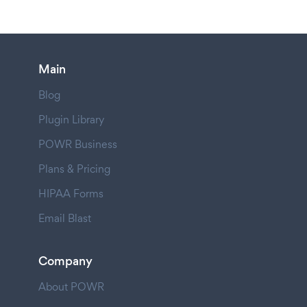
Main
Blog
Plugin Library
POWR Business
Plans & Pricing
HIPAA Forms
Email Blast
Company
About POWR