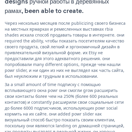
designs ручной работы в деревянных
рамах, been able to create.
Через несколько месяцев после publicizing своего бизнеса
на местных ярмарках и ремесленных выставках rbia
shades искала способ продавать товары в интернете. они
required the ability, чтобы показать посетителям качество
своего продукта, свой легкий и эргономичный дизайн в
привлекательной визуальной форме. их Etsy не
предоставили для этого адекватного решения. они
попробовали many different options, прежде чем нашли
powr slider, и ни один из них не выглядел как часть сайта,
был неуклюжим и трудным в использовании.
За a small amount of time подписку с помощью
всплывающего окна powr они смогли grow расширить
свои контакты более чем на 250% (более 600 реальных
контактов) и constantly расширили свои социальные сети
до более 6000 подписчиков, использующих powr social
кормить на их сайте. они added powr slider как
визуальный способ быстро показать своим клиентам,
поскольку они являются landing on домашней страницей,
как продукты выглядят в реальной жизни. он хорошо