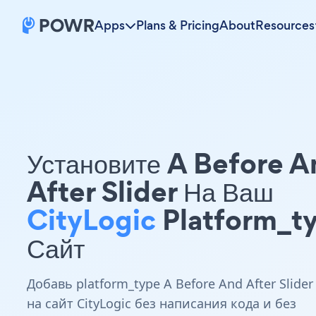
Apps
Plans & Pricing
About
Resources
Установите A Before A
After Slider На Ваш
CityLogic
Platform_t
Сайт
Добавь platform_type A Before And After Slider
на сайт CityLogic без написания кода и без