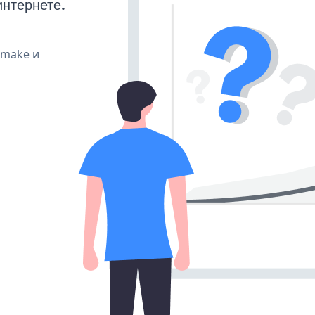
интернете.
, make и