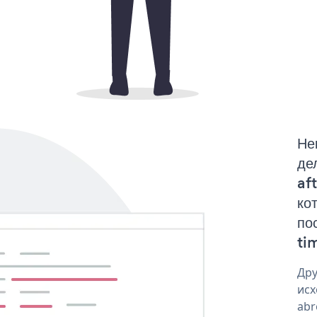
Не
де
af
ко
по
tim
Дру
исх
abr