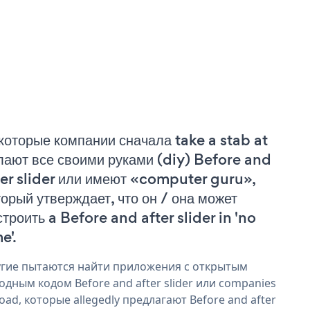
которые компании сначала take a stab at
лают все своими руками (diy) Before and
ter slider или имеют «computer guru»,
торый утверждает, что он / она может
строить a Before and after slider in 'no
e'.
гие пытаются найти приложения с открытым
одным кодом Before and after slider или companies
oad, которые allegedly предлагают Before and after