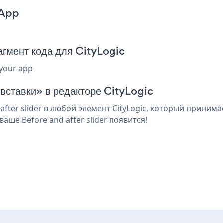
 App
агмент кода для CityLogic
 your app
 вставки» в редакторе CityLogic
ter slider в любой элемент CityLogic, который принима
ше Before and after slider появится!