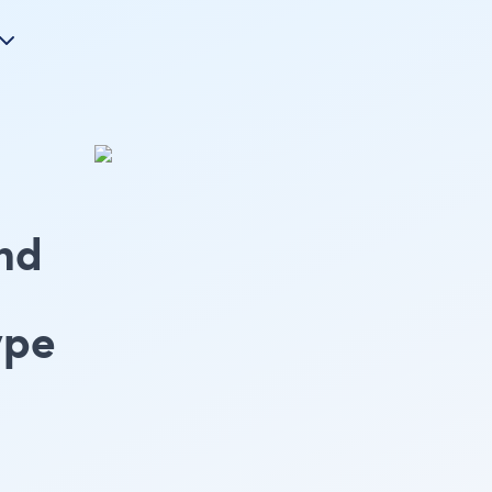
nd
ype