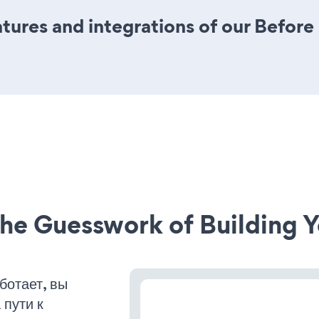
res and integrations of our Before a
he Guesswork of Building Y
ботает, вы
пути к