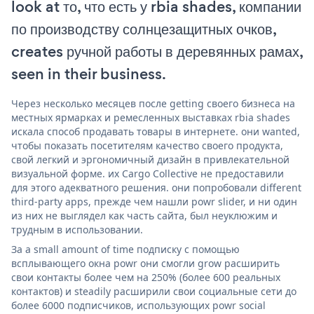
look at то, что есть у rbia shades, компании
по производству солнцезащитных очков,
creates ручной работы в деревянных рамах,
seen in their business.
Через несколько месяцев после getting своего бизнеса на
местных ярмарках и ремесленных выставках rbia shades
искала способ продавать товары в интернете. они wanted,
чтобы показать посетителям качество своего продукта,
свой легкий и эргономичный дизайн в привлекательной
визуальной форме. их Cargo Collective не предоставили
для этого адекватного решения. они попробовали different
third-party apps, прежде чем нашли powr slider, и ни один
из них не выглядел как часть сайта, был неуклюжим и
трудным в использовании.
За a small amount of time подписку с помощью
всплывающего окна powr они смогли grow расширить
свои контакты более чем на 250% (более 600 реальных
контактов) и steadily расширили свои социальные сети до
более 6000 подписчиков, использующих powr social