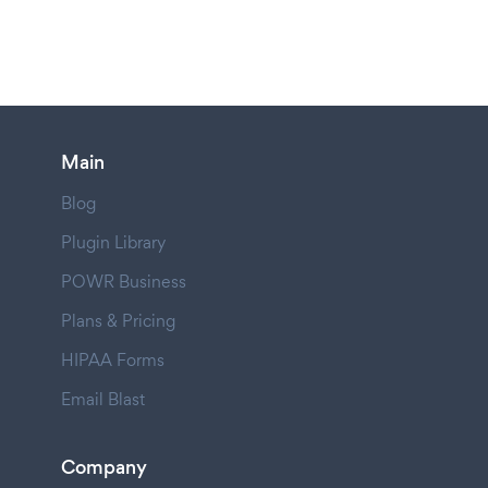
Main
Blog
Plugin Library
POWR Business
Plans & Pricing
HIPAA Forms
Email Blast
Company