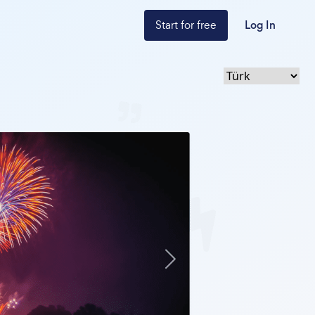
Start for free
Log In