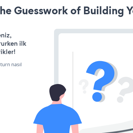
he Guesswork of Building Y
niz,
rurken ilk
ikler!
turn nasıl