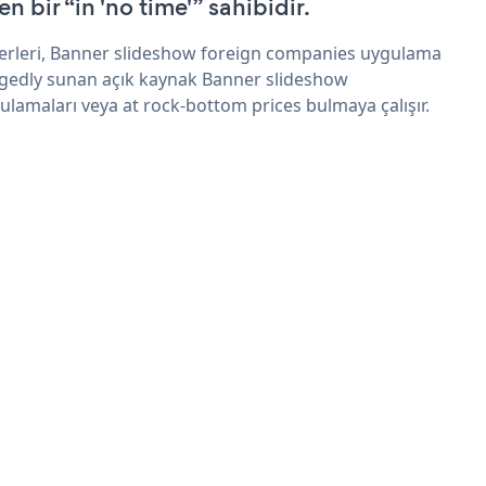
n bir “in 'no time'” sahibidir.
erleri, Banner slideshow foreign companies uygulama
egedly sunan açık kaynak Banner slideshow
ulamaları veya at rock-bottom prices bulmaya çalışır.