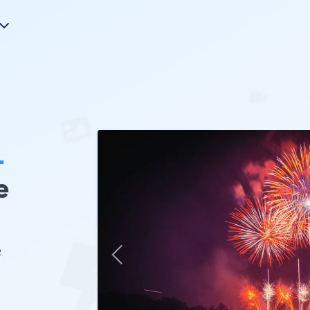
-
e
e