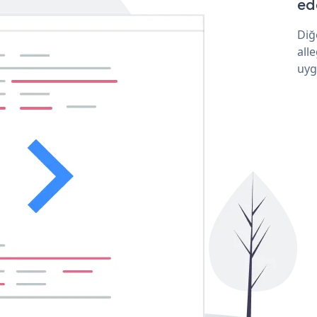
ede
Diğ
all
uyg