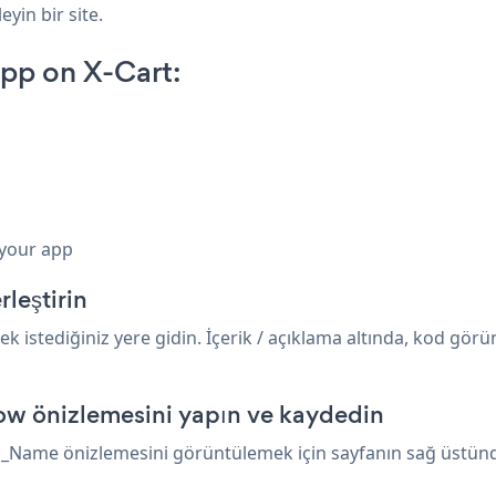
eyin bir site.
pp on X-Cart:
 your app
leştirin
mek istediğiniz yere gidin. İçerik / açıklama altında, kod gö
ow önizlemesini yapın ve kaydedin
p_Name önizlemesini görüntülemek için sayfanın sağ üstündek