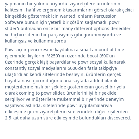
yapmanın bir yolunu arıyordu. ziyaretçilere ürünlerinin
kalitesini, hafif ve ergonomik tasarımlarını görsel olarak çekici
bir şekilde göstermek için wanted. onların Percussion
Software bunun için yeterli bir çözüm sağlamadı. powr
slider'ı bulmadan önce bir many different options denediler
ve hiçbiri sitenin bir parçasıymış gibi görünmüyordu ve
kullanışsız ve kullanımı zordu.
Powr açılır penceresine kaydolma a small amount of time
işleminde, kişilerini %250'nin üzerinde boost (600'ün
üzerinde gerçek kişi) başardılar ve powr sosyal kullanarak
constantly sosyal medyalarını 6000'den fazla takipçiye
ulaştırdılar. kendi sitelerinde besleyin. ürünlerin gerçek
hayatta nasıl göründüğünü ana sayfada added olarak
müşterilerine hızlı bir şekilde göstermenin görsel bir yolu
olarak coming to powr slider. ürünlerini iyi bir şekilde
sergiliyor ve müşterilere mükemmel bir yerinde deneyim
yaşatıyor. aslında, sitelerinde powr uygulamalarıyla
etkileşime giren ziyaretçilerin sitelerindeki diğer kişilerden
2,5 kat daha uzun süre etkileşimde bulundukları discovered.