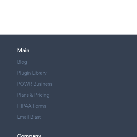
Main
Blog
Plugin Library
POWR Business
Plans & Pricing
HIPAA Forms
Email Blast
Company