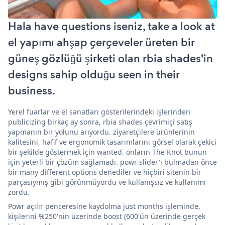
Hala have questions iseniz, take a look at
el yapımı ahşap çerçeveler üreten bir
güneş gözlüğü şirketi olan rbia shades'in
designs sahip olduğu seen in their
business.
Yerel fuarlar ve el sanatları gösterilerindeki işlerinden
publicizing birkaç ay sonra, rbia shades çevrimiçi satış
yapmanın bir yolunu arıyordu. ziyaretçilere ürünlerinin
kalitesini, hafif ve ergonomik tasarımlarını görsel olarak çekici
bir şekilde göstermek için wanted. onların The Knot bunun
için yeterli bir çözüm sağlamadı. powr slider'ı bulmadan önce
bir many different options denediler ve hiçbiri sitenin bir
parçasıymış gibi görünmüyordu ve kullanışsız ve kullanımı
zordu.
Powr açılır penceresine kaydolma just months işleminde,
kişilerini %250'nin üzerinde boost (600'ün üzerinde gerçek