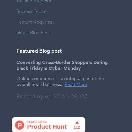
Affiliate Program
Success Stories
Feature Requests
Guest Blog Post
Featured Blog post
Converting Cross-Border Shoppers During
Black Friday & Cyber Monday
Online commerce is an integral part of the
overall retail business.
Read More
Posted by on
2026-08-07