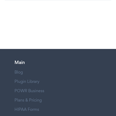
Main
Blog
Plugin Library
POWR Business
Plans & Pricing
HIPAA Forms