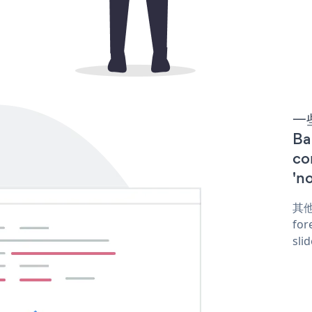
一些
B
co
'n
其他
for
sli