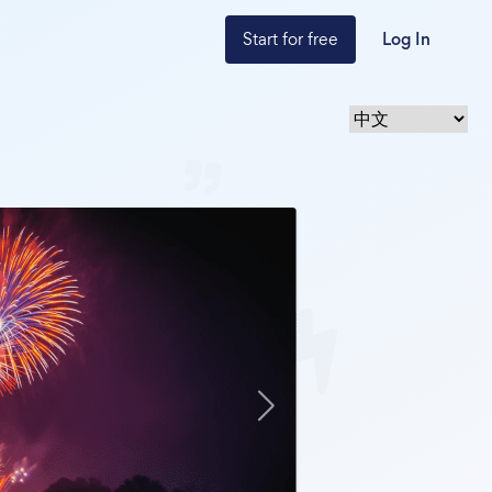
Start for free
Log In