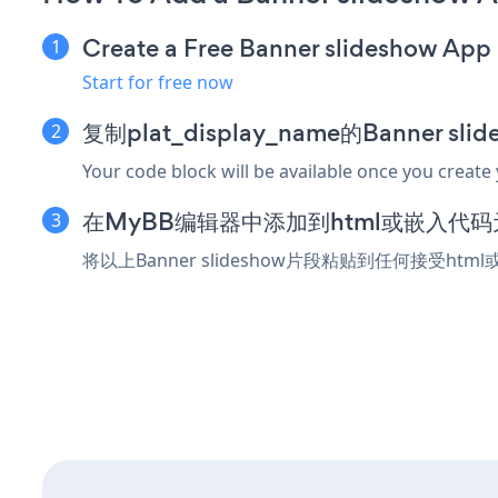
Create a Free Banner slideshow App
Start for free now
复制plat_display_name的Banner s
Your code block will be available once you create
在MyBB编辑器中添加到html或嵌入代码
将以上Banner slideshow片段粘贴到任何接受ht