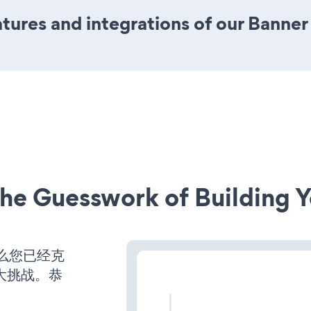
ures and integrations of our Banner
he Guesswork of Building Y
么您已经克
大挑战。恭