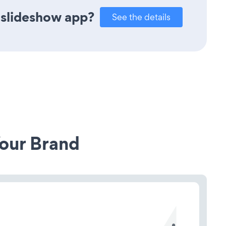
 slideshow app?
See the details
our Brand