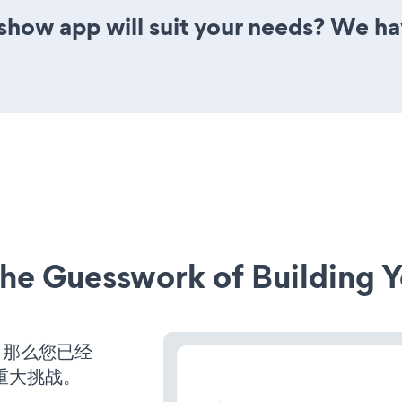
show app will suit your needs? We hav
he Guesswork of Building Y
，那么您已经
重大挑战。