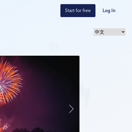
Start for free
Log In