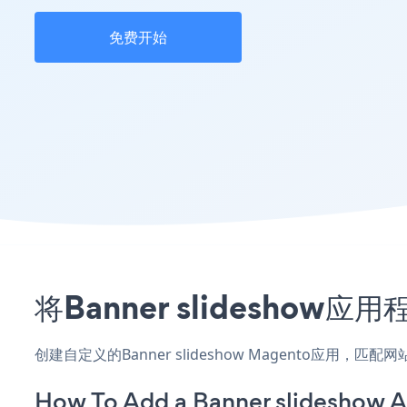
免费开始
将Banner slidesho
创建自定义的Banner slideshow Magento应用
How To Add a Banner slideshow 