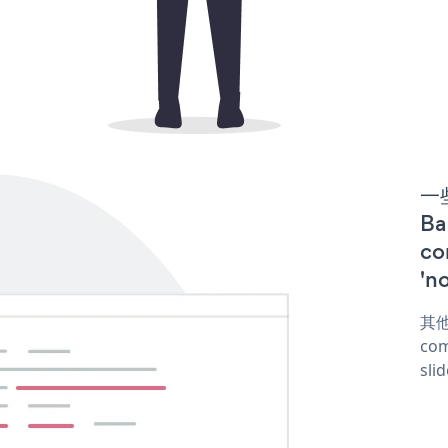
一些
B
co
'n
其他
com
sli