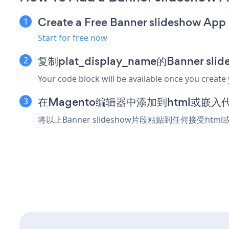
Create a Free Banner slideshow App
Start for free now
复制plat_display_name的Banner s
Your code block will be available once you create
在Magento编辑器中添加到html或嵌入
将以上Banner slideshow片段粘贴到任何接受ht