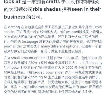
look at 是一家拥有crafts 手工制作木制框架
的太阳镜公司rbia shades 拥有seen in their
business 的公司。
在 getting 在当地展览会和手工艺品展上开展业务几个月后，rbia
shades 正在寻找一种在线销售方式。他们wanted以视觉上吸引人
的方式向访客展示他们的产品质量、轻巧且符合人体工程学的设
计。他们的 Instapage 没有为此提供足够的解决方案。他们在找到
powr slider 之前尝试了 many different options，但没有一个看
起来好像它们是站点的一部分，并且笨重且难以使用。
在 a small amount of time 注册 powr popup 后，他们boost 的
联系人数量超过 250%（超过 600 个真实联系人），并且 steadily
利用 powr 社交将他们的社交媒体扩大到 6000 多个关注者在他们
的网站上喂食。他们added powr slider 作为一种视觉方式来快速
向他们的客户展示coming to 主页上的产品在现实生活中的样子。
它很好地展示了他们的产品，并无缝地为客户提供了出色的现场体
验。事实上，他们discovered发现与他们网站上的 powr 应用程序
交互的访问者的参与时间是他们网站上任何其他人的 2.5 倍。