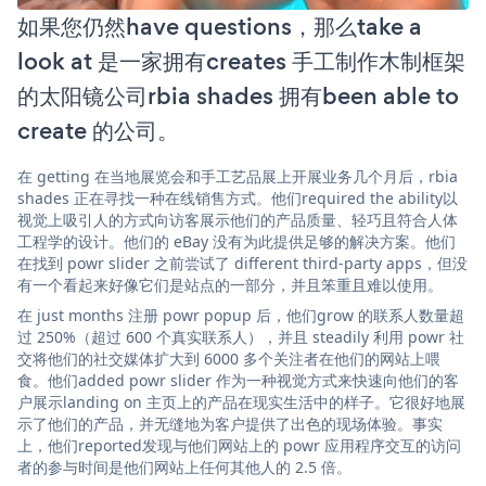
如果您仍然have questions，那么take a
look at 是一家拥有creates 手工制作木制框架
的太阳镜公司rbia shades 拥有been able to
create 的公司。
在 getting 在当地展览会和手工艺品展上开展业务几个月后，rbia
shades 正在寻找一种在线销售方式。他们required the ability以
视觉上吸引人的方式向访客展示他们的产品质量、轻巧且符合人体
工程学的设计。他们的 eBay 没有为此提供足够的解决方案。他们
在找到 powr slider 之前尝试了 different third-party apps，但没
有一个看起来好像它们是站点的一部分，并且笨重且难以使用。
在 just months 注册 powr popup 后，他们grow 的联系人数量超
过 250%（超过 600 个真实联系人），并且 steadily 利用 powr 社
交将他们的社交媒体扩大到 6000 多个关注者在他们的网站上喂
食。他们added powr slider 作为一种视觉方式来快速向他们的客
户展示landing on 主页上的产品在现实生活中的样子。它很好地展
示了他们的产品，并无缝地为客户提供了出色的现场体验。事实
上，他们reported发现与他们网站上的 powr 应用程序交互的访问
者的参与时间是他们网站上任何其他人的 2.5 倍。