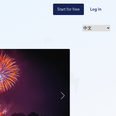
Start for free
Log In