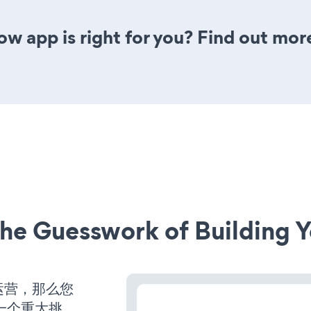
ow app is right for you? Find out mor
he Guesswork of Building Y
运营，那么您
一个重大挑