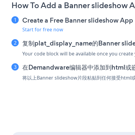
How To Add a Banner slideshow 
Create a Free Banner slideshow App
Start for free now
复制plat_display_name的Banner s
Your code block will be available once you create
在Demandware编辑器中添加到html
将以上Banner slideshow片段粘贴到任何接受ht