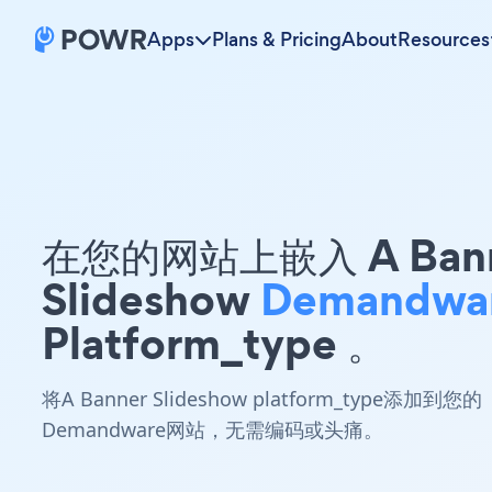
Apps
Plans & Pricing
About
Resources
在您的网站上嵌入 A Ban
Slideshow
Demandwa
Platform_type 。
将A Banner Slideshow platform_type添加到您的
Demandware网站，无需编码或头痛。