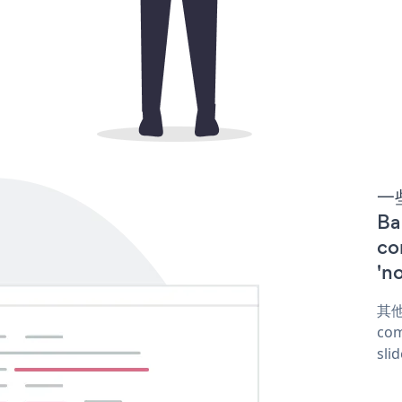
一些
B
co
'n
其他
com
sli