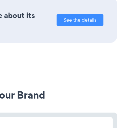
e about its
See the details
our Brand