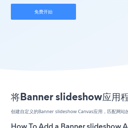
免费开始
将Banner slidesho
创建自定义的Banner slideshow Canvas应用，匹
How To Add a Banner slideshow A