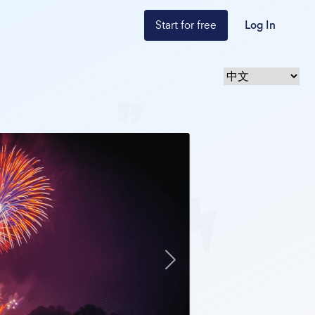
Start for free
Log In