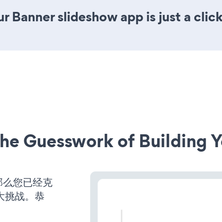
r Banner slideshow app is just a clic
he Guesswork of Building Y
那么您已经克
大挑战。恭