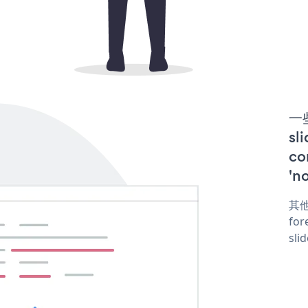
一些
s
co
'n
其他
for
sli