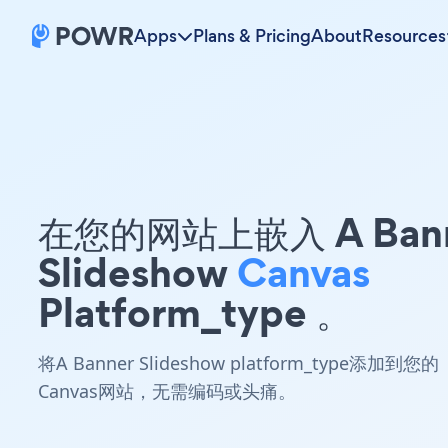
Apps
Plans & Pricing
About
Resources
在您的网站上嵌入 A Ban
Slideshow
Canvas
Platform_type 。
将A Banner Slideshow platform_type添加到您的
Canvas网站，无需编码或头痛。