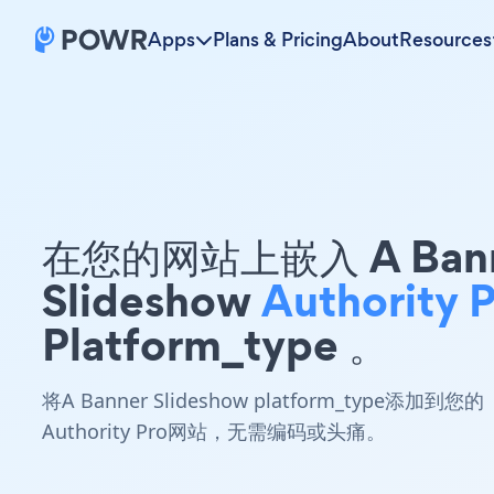
Apps
Plans & Pricing
About
Resources
在您的网站上嵌入 A Ban
Slideshow
Authority 
Platform_type 。
将A Banner Slideshow platform_type添加到您的
Authority Pro网站，无需编码或头痛。