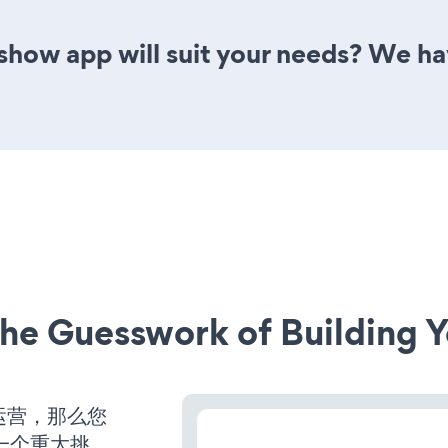
show app will suit your needs? We hav
he Guesswork of Building Y
始运营，那么您
一个重大挑