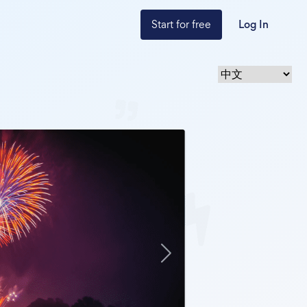
Start for free
Log In