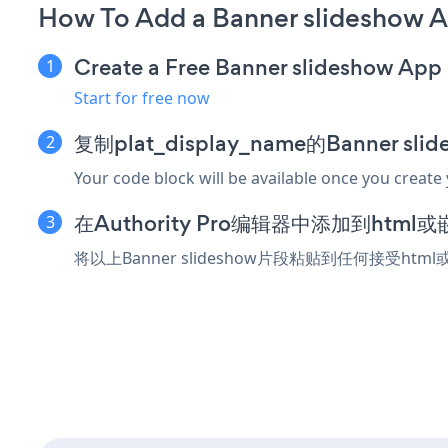
How To Add a Banner slideshow A
Create a Free Banner slideshow App
Start for free now
复制plat_display_name的Banner s
Your code block will be available once you create
在Authority Pro编辑器中添加到htm
将以上Banner slideshow片段粘贴到任何接受html