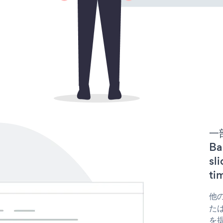
一
Ba
s
t
他の
たは
を提