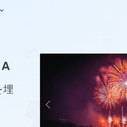
A
 を埋