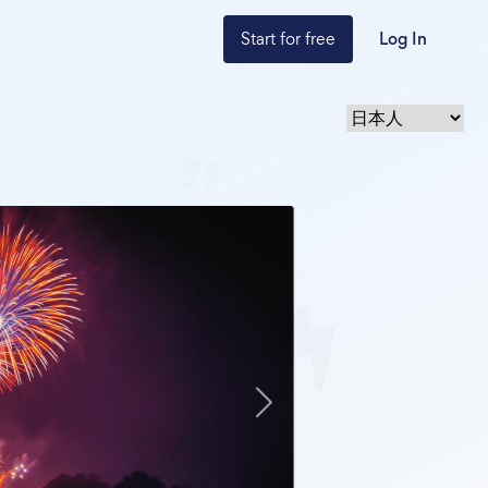
Start for free
Log In