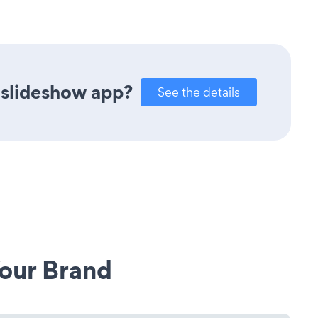
 slideshow app?
See the details
our Brand