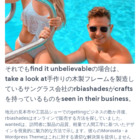
それでもfind it unbelievableの場合は、
take a look at手作りの木製フレームを製造し
ているサングラス会社のrbiashadesがcrafts
を持っているものをseen in their business。
地元の見本市や工芸品ショーでのgettingビジネスの数か月後、
rbiashadesはオンラインで販売する方法を探していました。
wantedは、訪問者に製品の品質、軽量で人間工学に基づいたデザ
インを視覚的に魅力的な方法で示します。彼らのMoroseta - a
Wordpress Themeはこれに対する適切な解決策を提供しません