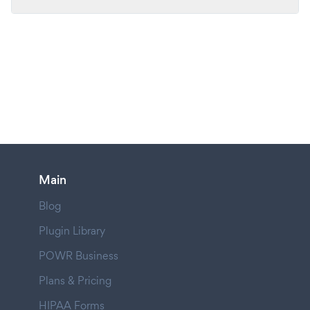
Main
Blog
Plugin Library
POWR Business
Plans & Pricing
HIPAA Forms