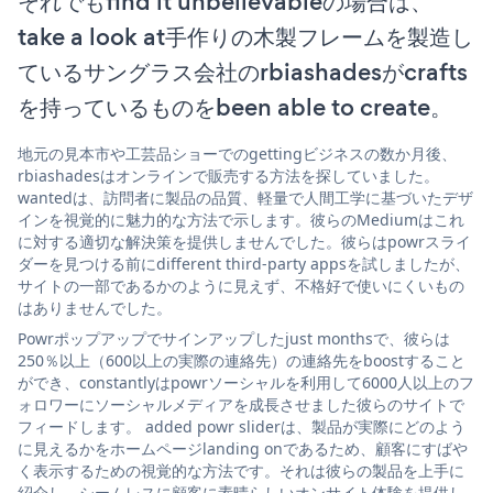
それでもfind it unbelievableの場合は、
take a look at手作りの木製フレームを製造し
ているサングラス会社のrbiashadesがcrafts
を持っているものをbeen able to create。
地元の見本市や工芸品ショーでのgettingビジネスの数か月後、
rbiashadesはオンラインで販売する方法を探していました。
wantedは、訪問者に製品の品質、軽量で人間工学に基づいたデザ
インを視覚的に魅力的な方法で示します。彼らのMediumはこれ
に対する適切な解決策を提供しませんでした。彼らはpowrスライ
ダーを見つける前にdifferent third-party appsを試しましたが、
サイトの一部であるかのように見えず、不格好で使いにくいもの
はありませんでした。
Powrポップアップでサインアップしたjust monthsで、彼らは
250％以上（600以上の実際の連絡先）の連絡先をboostすること
ができ、constantlyはpowrソーシャルを利用して6000人以上のフ
ォロワーにソーシャルメディアを成長させました彼らのサイトで
フィードします。 added powr sliderは、製品が実際にどのよう
に見えるかをホームページlanding onであるため、顧客にすばや
く表示するための視覚的な方法です。それは彼らの製品を上手に
紹介し、シームレスに顧客に素晴らしいオンサイト体験を提供し