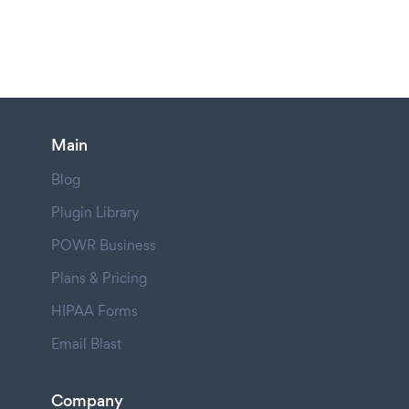
Main
Blog
Plugin Library
POWR Business
Plans & Pricing
HIPAA Forms
Email Blast
Company