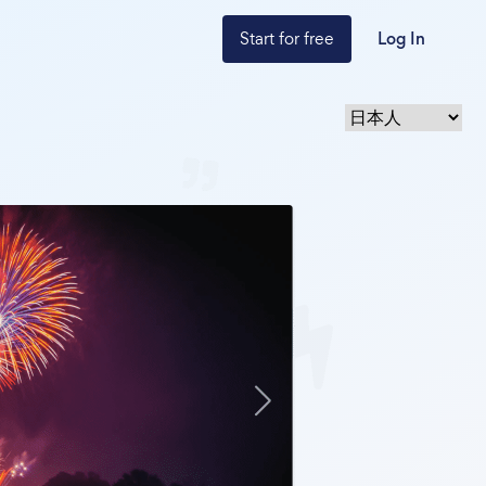
Start for free
Log In