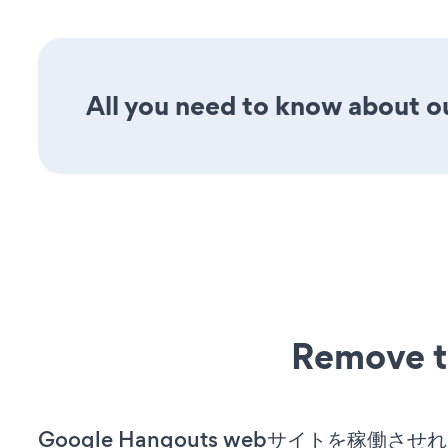
All you need to know about ou
Remove t
Google Hangouts webサイトを稼働さ