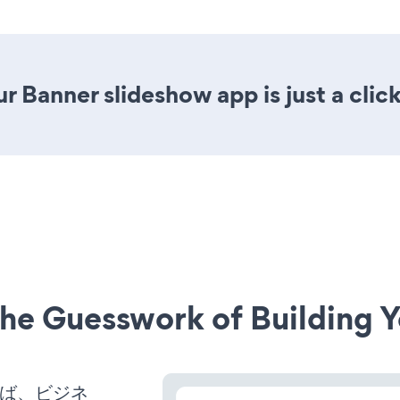
r Banner slideshow app is just a clic
he Guesswork of Building Y
せれば、ビジネ