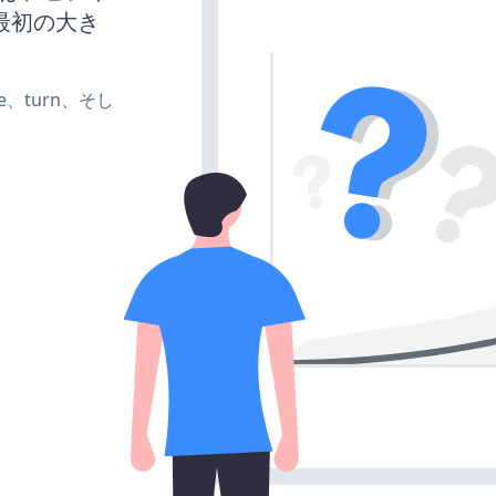
最初の大き
te、turn、そし