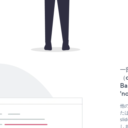
一
（d
B
'
他の
たは
sl
し