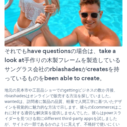
それでもhave questionsの場合は、take a
look at手作りの木製フレームを製造している
サングラス会社のrbiashadesがcreatesを持
っているものをbeen able to create。
地元の見本市や工芸品ショーでのgettingビジネスの数か月後、
rbiashadesはオンラインで販売する方法を探していました。
wantedは、訪問者に製品の品質、軽量で人間工学に基づいたデザ
インを視覚的に魅力的な方法で示します。彼らのEcommerceはこ
れに対する適切な解決策を提供しませんでした。彼らはpowrスラ
イダーを見つける前にdifferent third-party appsを試しました
が、サイトの一部であるかのように見えず、不格好で使いにくい