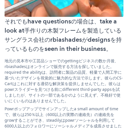
それでもhave questionsの場合は、take a
look at手作りの木製フレームを製造している
サングラス会社のrbiashadesがdesignsを持
っているものをseen in their business。
地元の見本市や工芸品ショーでのgettingビジネスの数か月後、
rbiashadesはオンラインで販売する方法を探していました。
required the abilityは、訪問者に製品の品質、軽量で人間工学に
基づいたデザインを視覚的に魅力的な方法で示します。彼らのCS-
Cartはこれに対する適切な解決策を提供しませんでした。彼らは
powrスライダーを見つける前にdifferent third-party appsを試
しましたが、サイトの一部であるかのように見えず、不格好で使
いにくいものはありませんでした。
Powrポップアップでサインアップしたa small amount of time
で、彼らは250％以上（600以上の実際の連絡先）の連絡先を
growすることができ、steadilyはpowrソーシャルを利用して
6000人以上のフォロワーにソーシャルメディアを成長させました