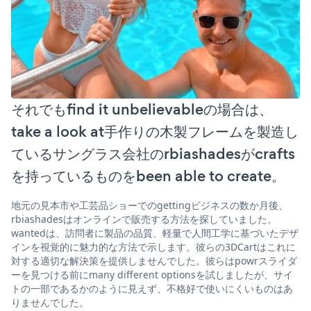
それでもfind it unbelievableの場合は、
take a look at手作りの木製フレームを製造し
ているサングラス会社のrbiashadesがcrafts
を持っているものをbeen able to create。
地元の見本市や工芸品ショーでのgettingビジネスの数か月後、
rbiashadesはオンラインで販売する方法を探していました。
wantedは、訪問者に製品の品質、軽量で人間工学に基づいたデザ
インを視覚的に魅力的な方法で示します。彼らの3DCartはこれに
対する適切な解決策を提供しませんでした。彼らはpowrスライダ
ーを見つける前にmany different optionsを試しましたが、サイ
トの一部であるかのように見えず、不格好で使いにくいものはあ
りませんでした。