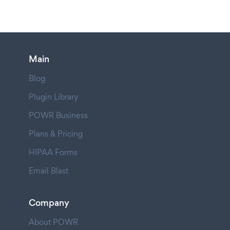
Main
Blog
Plugin Library
POWR Business
Plans & Pricing
HIPAA Forms
Email Blast
Company
About POWR