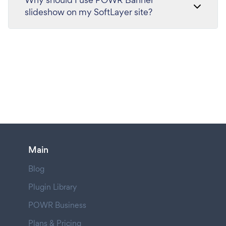
slideshow on my SoftLayer site?
Main
Blog
Plugin Library
POWR Business
Plans & Pricing