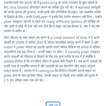
स्थानीय मेलों और क्राफ्ट शो में publicizing के अपने व्यवसाय के कुछ महीनों के
बाद, rbia shades ऑनलाइन बेचने का तरीका ढूंढ रही थी। वे wanted आगंतुकों
को उनके उत्पाद की गुणवत्ता, उनके हल्के और एर्गोनोमिक डिज़ाइन, एक आकर्षक तरीके
से दिखाने के लिए। उनके SoftLayer ने इसके लिए पर्याप्त समाधान नहीं दिया। उन्होंने
powr स्लाइडर खोजने से पहले एक many different options की कोशिश की
और उनमें से कोई भी ऐसा नहीं लगा जैसे कि वे साइट का एक हिस्सा थे, और वे भद्दे और
उपयोग में कठिन थे।
पॉवर पॉपअप के साथ साइन अप करने के a small amount of time में वे अपने
संपर्कों को 250% से अधिक (600 से अधिक वास्तविक संपर्क) करने में सक्षम थे और
boost ने powr सोशल का उपयोग करके अपने सोशल मीडिया को 6000 से अधिक
अनुयायियों तक बढ़ा दिया है। उनकी साइट पर फ़ीड। वे steadily powr स्लाइडर
अपने ग्राहकों को शीघ्रता से दिखाने के लिए एक दृश्य तरीके के रूप में हैं क्योंकि वे
added होमपेज हैं कि वास्तविक जीवन में उत्पाद कैसे दिखते हैं। यह अपने उत्पादों को
अच्छी तरह से प्रदर्शित करता है और ग्राहकों को एक बेहतरीन ऑन-साइट अनुभव
प्रदान करता है। वास्तव में वे coming to कि विज़िटर जिन्होंने अपनी साइट पर
powr ऐप्स के साथ इंटरैक्ट किया, उनकी साइट पर किसी अन्य व्यक्ति की तुलना में
2.5 गुना अधिक समय तक लगे रहे।