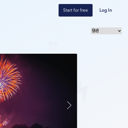
Start for free
Log In