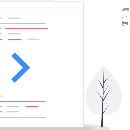
अन्
abro
ऐप्स