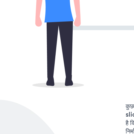
कुछ
sl
है 
निर