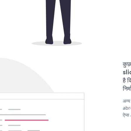
कुछ
sl
है 
निर
अन्
abro
ऐप्स