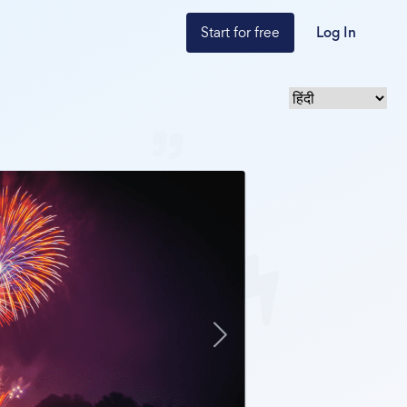
Start for free
Log In