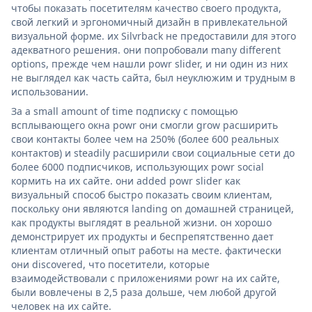
чтобы показать посетителям качество своего продукта,
свой легкий и эргономичный дизайн в привлекательной
визуальной форме. их Silvrback не предоставили для этого
адекватного решения. они попробовали many different
options, прежде чем нашли powr slider, и ни один из них
не выглядел как часть сайта, был неуклюжим и трудным в
использовании.
За a small amount of time подписку с помощью
всплывающего окна powr они смогли grow расширить
свои контакты более чем на 250% (более 600 реальных
контактов) и steadily расширили свои социальные сети до
более 6000 подписчиков, использующих powr social
кормить на их сайте. они added powr slider как
визуальный способ быстро показать своим клиентам,
поскольку они являются landing on домашней страницей,
как продукты выглядят в реальной жизни. он хорошо
демонстрирует их продукты и беспрепятственно дает
клиентам отличный опыт работы на месте. фактически
они discovered, что посетители, которые
взаимодействовали с приложениями powr на их сайте,
были вовлечены в 2,5 раза дольше, чем любой другой
человек на их сайте.