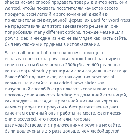
shades искала способ продавать товары в интернете. они
wanted, чтобы показать посетителям качество своего
продукта, свой легкий и эргономичный дизайн в
привлекательной визуальной форме. их Bard for WordPress
не предоставили для этого адекватного решения. они
попробовали many different options, прежде чем нашли
powr slider, и ни один из них не выглядел как часть сайта,
был неуклюжим и трудным в использовании.
За a small amount of time подписку с помощью
всплывающего окна powr они смогли boost расширить
свои контакты более чем на 250% (более 600 реальных
контактов) и steadily расширили свои социальные сети до
более 6000 подписчиков, использующих powr social
кормить на их сайте. они added powr slider как
визуальный способ быстро показать своим клиентам,
поскольку они являются landing on домашней страницей,
как продукты выглядят в реальной жизни. он хорошо
демонстрирует их продукты и беспрепятственно дает
клиентам отличный опыт работы на месте. фактически
они discovered, что посетители, которые
взаимодействовали с приложениями powr на их сайте,
были вовлечены в 2,5 раза дольше, чем любой другой