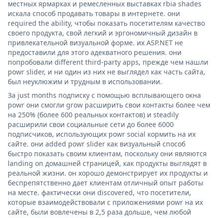
местных ярмарках и ремесленных выставках rbia shades
искала способ продавать товары в интернете. они
required the ability, чтобы показать посетителям качество
своего продукта, свой легкий и эргономичный дизайн в
привлекательной визуальной форме. их ASP.NET не
предоставили для этого адекватного решения. они
попробовали different third-party apps, прежде чем нашли
powr slider, и ни один из них не выглядел как часть сайта,
был неуклюжим и трудным в использовании.
За just months подписку с помощью всплывающего окна
powr они смогли grow расширить свои контакты более чем
на 250% (более 600 реальных контактов) и steadily
расширили свои социальные сети до более 6000
подписчиков, использующих powr social кормить на их
сайте. они added powr slider как визуальный способ
быстро показать своим клиентам, поскольку они являются
landing on домашней страницей, как продукты выглядят в
реальной жизни. он хорошо демонстрирует их продукты и
беспрепятственно дает клиентам отличный опыт работы
на месте. фактически они discovered, что посетители,
которые взаимодействовали с приложениями powr на их
сайте, были вовлечены в 2,5 раза дольше, чем любой