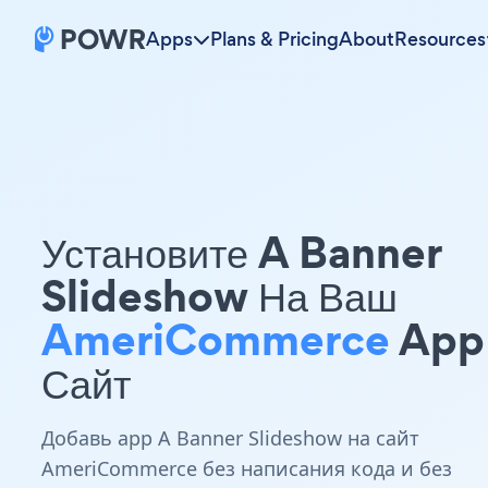
Apps
Plans & Pricing
About
Resources
Установите A Banner
Slideshow На Ваш
AmeriCommerce
App
Сайт
Добавь app A Banner Slideshow на сайт
AmeriCommerce без написания кода и без