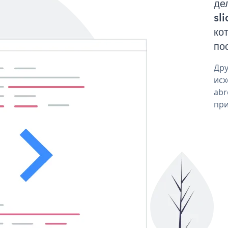
де
sl
ко
по
Дру
исх
abr
при