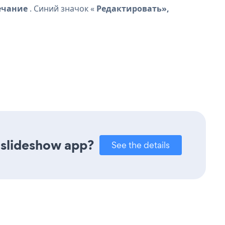
чание
. Синий значок «
Редактировать»,
 slideshow app?
See the details