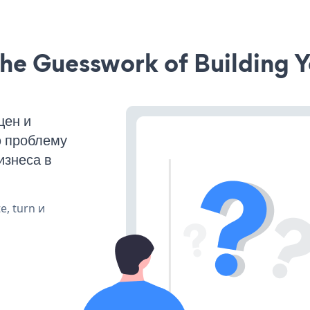
he Guesswork of Building Y
щен и
ю проблему
изнеса в
e, turn и