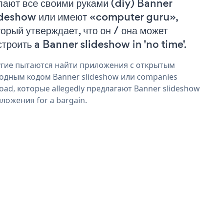
лают все своими руками (diy) Banner
ideshow или имеют «computer guru»,
торый утверждает, что он / она может
строить a Banner slideshow in 'no time'.
гие пытаются найти приложения с открытым
одным кодом Banner slideshow или companies
oad, которые allegedly предлагают Banner slideshow
ложения for a bargain.