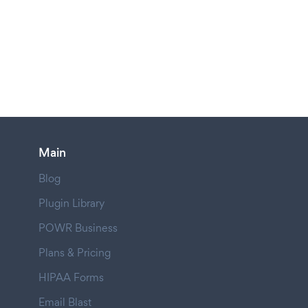
Main
Blog
Plugin Library
POWR Business
Plans & Pricing
HIPAA Forms
Email Blast