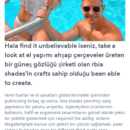
Hala find it unbelievable iseniz, take a
look at el yapımı ahşap çerçeveler üreten
bir güneş gözlüğü şirketi olan rbia
shades'in crafts sahip olduğu been able
to create.
Yerel fuarlar ve el sanatları gösterilerindeki işlerinden
publicizing birkaç ay sonra, rbia shades çevrimiçi satış
yapmanın bir yolunu arıyordu. ziyaretçilere ürünlerinin
kalitesini, hafif ve ergonomik tasarımlarını görsel olarak çekici
bir şekilde göstermek için required the ability. onların
Megatemplate bunun için yeterli bir çözüm sağlamadı. powr
slider'ı bulmadan önce bir different third-party apps