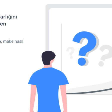
arlığını
den
e, make nasıl