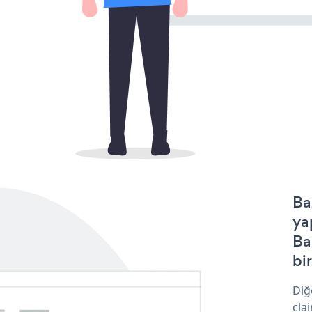
Ba
ya
Ba
bir
Diğ
cla