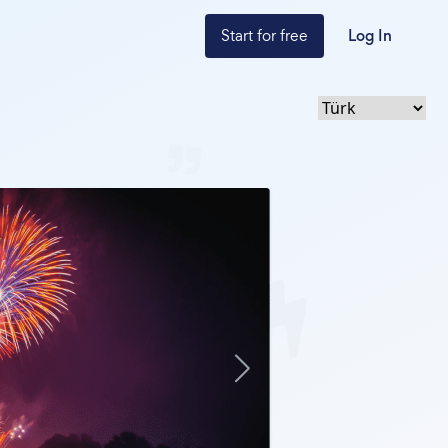
Start for free
Log In