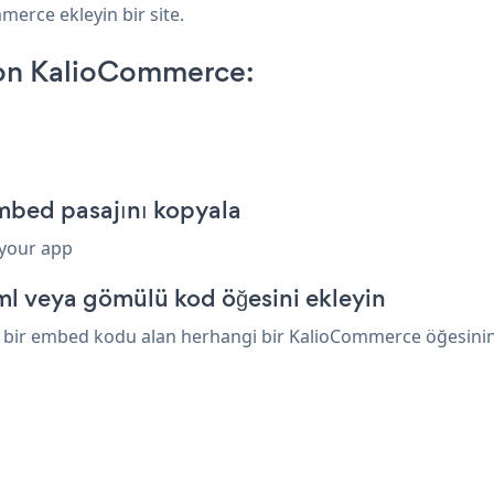
merce ekleyin bir site.
on KalioCommerce:
bed pasajını kopyala
 your app
l veya gömülü kod öğesini ekleyin
bir embed kodu alan herhangi bir KalioCommerce öğesinin üz