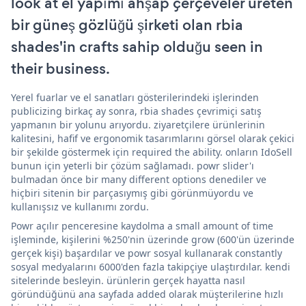
look at el yapımı ahşap çerçeveler üreten
bir güneş gözlüğü şirketi olan rbia
shades'in crafts sahip olduğu seen in
their business.
Yerel fuarlar ve el sanatları gösterilerindeki işlerinden
publicizing birkaç ay sonra, rbia shades çevrimiçi satış
yapmanın bir yolunu arıyordu. ziyaretçilere ürünlerinin
kalitesini, hafif ve ergonomik tasarımlarını görsel olarak çekici
bir şekilde göstermek için required the ability. onların IdoSell
bunun için yeterli bir çözüm sağlamadı. powr slider'ı
bulmadan önce bir many different options denediler ve
hiçbiri sitenin bir parçasıymış gibi görünmüyordu ve
kullanışsız ve kullanımı zordu.
Powr açılır penceresine kaydolma a small amount of time
işleminde, kişilerini %250'nin üzerinde grow (600'ün üzerinde
gerçek kişi) başardılar ve powr sosyal kullanarak constantly
sosyal medyalarını 6000'den fazla takipçiye ulaştırdılar. kendi
sitelerinde besleyin. ürünlerin gerçek hayatta nasıl
göründüğünü ana sayfada added olarak müşterilerine hızlı