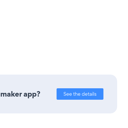
 maker app?
See the details