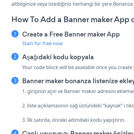
altbilginize veya istediğiniz herhangi bir yere Bonanza e
How To Add a Banner maker App 
Create a Free Banner maker App
Start for free now
Aşağıdaki kodu kopyala
Your code block will be available once you create
Banner maker bonanza listenize ekle
1. girişinizi açın ve Banner maker adresini eklemek
2. liste açıklamasının sağ üstündeki “kaynak” ı tıkl
3. İlk satırda, önceki adımdaki kodu yapıştırın.
Canlı yayınınızı Banner maker önizley