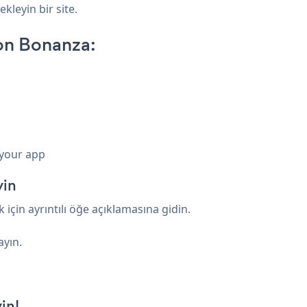
kleyin bir site.
on Bonanza:
 your app
yin
 için ayrıntılı öğe açıklamasına gidin.
ayın.
in!