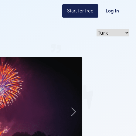
Start for free
Log In