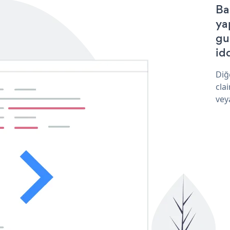
Ba
ya
gu
idd
Diğ
cla
vey