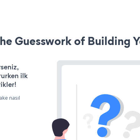
he Guesswork of Building Y
yseniz,
rurken ilk
ikler!
ake nasıl